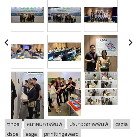
tinpa
สมาคมการพิมพ์
ประกวดภาพพิมพ์
csgia
dspe
asga
printtingaward